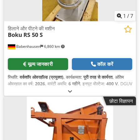
1
/
7
हिलाने और पीटने की मशीन
Boku
RS 50 S
Babenhausen
6,860 km
मूल्य जानकारी
कॉल करें
स्थिति:
वर्कशॉप ओवरहॉल्ड (प्रयुक्त)
, कार्यक्षमता:
पूरी तरह से कार्यरत
, अंतिम
ओवरहाल का वर्ष:
2026
, वारंटी अवधि:
6 महीने
, इनपुट वोल्टेज:
400 V
, DGUV
प्रमाणित, मान्य है जब तक:
08/2027
, कुल लंबाई:
800 मिमी
, कुल वजन:
400
किग्रा
, कुल चौड़ाई:
700 मिमी
, कुल ऊँचाई:
1,670 मिमी
, इलेक्ट्रिकल फ्यूज:
16
छोटा विज्ञापन
A
, इनपुट आवृत्ति:
50 Hz
, खाली वजन:
400 किग्रा
,