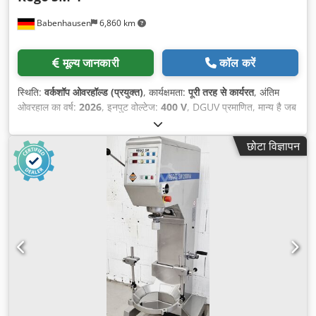
Babenhausen
6,860 km
मूल्य जानकारी
कॉल करें
स्थिति:
वर्कशॉप ओवरहॉल्ड (प्रयुक्त)
, कार्यक्षमता:
पूरी तरह से कार्यरत
, अंतिम
ओवरहाल का वर्ष:
2026
, इनपुट वोल्टेज:
400 V
, DGUV प्रमाणित, मान्य है जब
तक:
09/2027
, कुल लंबाई:
750 मिमी
, कुल वजन:
285 किग्रा
, कुल चौड़ाई:
640 मिमी
, कुल ऊँचाई:
1,650 मिमी
, इलेक्ट्रिकल फ्यूज:
16 A
, इनपुट आवृत्ति:
छोटा विज्ञापन
50 Hz
, खाली वजन:
285 किग्रा
,