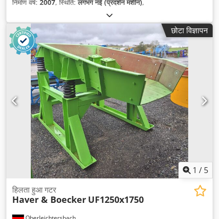
निर्माण वर्ष:
2007
, स्थिति:
लगभग नई (प्रदर्शन मशीन)
,
छोटा विज्ञापन
1
/
5
हिलता हुआ गटर
Haver & Boecker
UF1250x1750
Oberleichtersbach