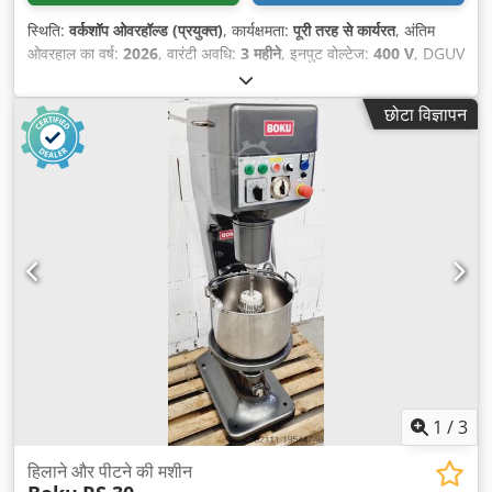
स्थिति:
वर्कशॉप ओवरहॉल्ड (प्रयुक्त)
, कार्यक्षमता:
पूरी तरह से कार्यरत
, अंतिम
ओवरहाल का वर्ष:
2026
, वारंटी अवधि:
3 महीने
, इनपुट वोल्टेज:
400 V
, DGUV
प्रमाणित, मान्य है जब तक:
08/2027
, इलेक्ट्रिकल फ्यूज:
16 A
, इनपुट
आवृत्ति:
50 Hz
,
छोटा विज्ञापन
1
/
3
हिलाने और पीटने की मशीन