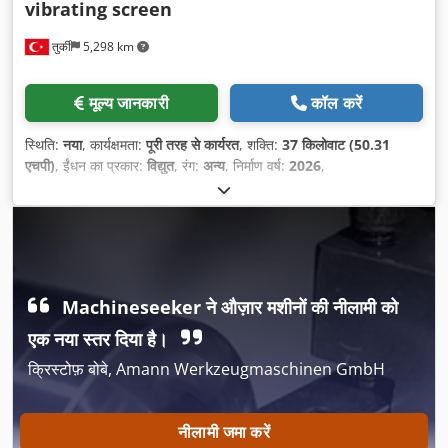
vibrating screen
तुर्की
5,298 km
मूल्य जानकारी
कॉल करें
स्थिति:
नया
, कार्यक्षमता:
पूरी तरह से कार्यरत
, शक्ति:
37 किलोवाट (50.31
एचपी)
, ईंधन का प्रकार:
विद्युत
, रंग:
अन्य
, निर्माण वर्ष:
2026
,
Machineseeker ने औज़ार मशीनों की नीलामी को
एक नया स्तर दिया है।
क्रिस्टोफ़ बोबे, Amann Werkzeugmaschinen GmbH
नीलामी जमा करें