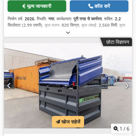
मूल्य जानकारी
कॉल करें
निर्माण वर्ष:
2026
, स्थिति:
नया
, कार्यक्षमता:
पूरी तरह से कार्यरत
, शक्ति:
2.2
किलोवाट (2.99 एचपी)
, कुल वजन:
820 किग्रा
, कुल लंबाई:
2,560 मिमी
, कुल
चौड़ाई:
1,700 मिमी
, कुल ऊँचाई:
1,820 मिमी
, इनपुट वोल्टेज:
400 V
,
उपकरण:
आपातकालीन रोक, प्रकार प्लेट उपलब्ध है, प्रलेखन / मैन्युअल
,
छोटा विज्ञापन
खोज सहेजें
1
/
6