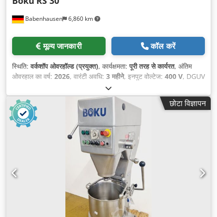
Boku
RS 30
Babenhausen
6,860 km
मूल्य जानकारी
कॉल करें
स्थिति:
वर्कशॉप ओवरहॉल्ड (प्रयुक्त)
, कार्यक्षमता:
पूरी तरह से कार्यरत
, अंतिम
ओवरहाल का वर्ष:
2026
, वारंटी अवधि:
3 महीने
, इनपुट वोल्टेज:
400 V
, DGUV
प्रमाणित, मान्य है जब तक:
08/2027
, कुल लंबाई:
700 मिमी
, कुल वजन:
285
किग्रा
, कुल चौड़ाई:
650 मिमी
, कुल ऊँचाई:
1,420 मिमी
, इलेक्ट्रिकल फ्यूज:
10
छोटा विज्ञापन
A
, इनपुट आवृत्ति:
50 Hz
, खाली वजन:
285 किग्रा
,