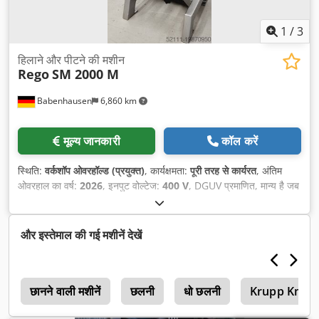
1
/
3
हिलाने और पीटने की मशीन
Rego
SM 2000 M
Babenhausen
6,860 km
मूल्य जानकारी
कॉल करें
स्थिति:
वर्कशॉप ओवरहॉल्ड (प्रयुक्त)
, कार्यक्षमता:
पूरी तरह से कार्यरत
, अंतिम
ओवरहाल का वर्ष:
2026
, इनपुट वोल्टेज:
400 V
, DGUV प्रमाणित, मान्य है जब
तक:
09/2027
, कुल लंबाई:
1,140 मिमी
, कुल वजन:
285 किग्रा
, कुल चौड़ाई:
800 मिमी
, कुल ऊँचाई:
1,620 मिमी
, इलेक्ट्रिकल फ्यूज:
16 A
, इनपुट आवृत्ति:
50 Hz
, खाली वजन:
285 किग्रा
,
और इस्तेमाल की गई मशीनें देखें
न
छानने वाली मशीनें
छलनी
धो छलनी
Krupp Kmk 