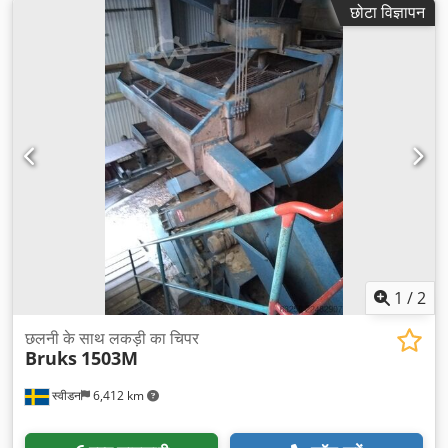
छोटा विज्ञापन
1
/
2
छलनी के साथ लकड़ी का चिपर
Bruks
1503M
स्वीडन
6,412 km