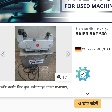
दीवार का पीछा करते हुए 
BAIER
BAF 560
Wiesbaden
6,914 
अधिक चित्रों क
1
/
1
्थिति:
उपयोग किया हुआ
, मशीन/वाहन संख्या:
050189
,
खोज सहेजें