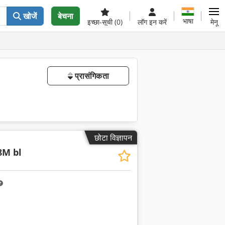
खोजें
बेचना
भाषा
इच्छा-सूची
(0)
लॉग इन करें
मेनू
प्रासंगिकता
छोटा विज्ञापन
8M bl