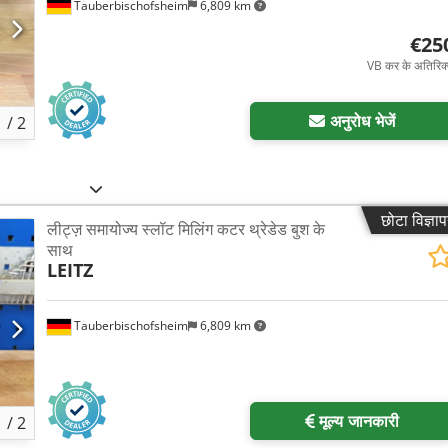
Tauberbischofsheim
6,809 km
€25
VB कर के अतिरिक
अधिक च
अनुरोध भेजें
1
/
2
छोटा विज्ञा
लीट्ज़ समायोज्य स्लॉट मिलिंग कटर थ्रेडेड बुश के
साथ
LEITZ
Tauberbischofsheim
6,809 km
अधिक च
मूल्य जानकारी
1
/
2