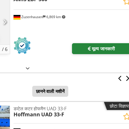
Zuzenhausen
6,869 km
मूल्य जानकारी
1
/
6
छानने वाली मशीनें
छोटा विज्ञा
डव्टेल कटर होफमैन UAD 33-F
Hoffmann
UAD 33-F