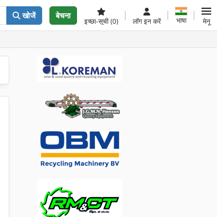
खोजें
बेचना
भाषा
इच्छा-सूची
(0)
लॉग इन करें
मेनू