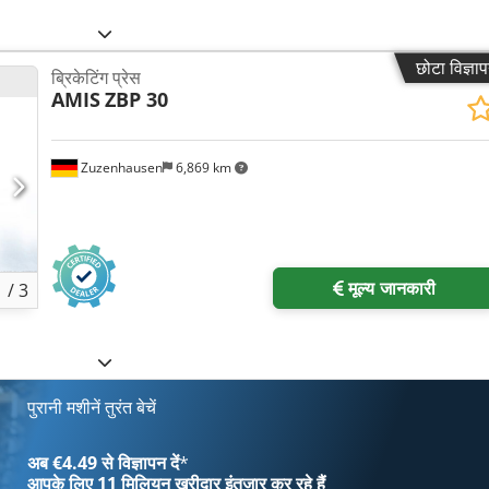
छोटा विज्ञा
ब्रिकेटिंग प्रेस
AMIS
ZBP 30
Zuzenhausen
6,869 km
मूल्य जानकारी
1
/
3
पुरानी मशीनें तुरंत बेचें
अब €4.49 से विज्ञापन दें
*
आपके लिए
11 मिलियन खरीदार
इंतजार कर रहे हैं