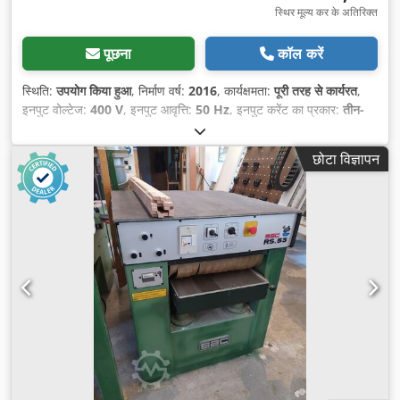
स्थिर मूल्य कर के अतिरिक्त
पूछना
कॉल करें
स्थिति:
उपयोग किया हुआ
, निर्माण वर्ष:
2016
, कार्यक्षमता:
पूरी तरह से कार्यरत
,
इनपुट वोल्टेज:
400 V
, इनपुट आवृत्ति:
50 Hz
, इनपुट करेंट का प्रकार:
तीन-
चरणीय
, प्लानिंग चौड़ाई:
630 मिमी
, उपकरण व्यास:
120 मिमी
, ब्लेड की संख्या:
4
,
संचालन प्रकार:
विद्युत
, अधिकतम घूर्णन गति:
5,200 आरपीएम
, कुल चौड़ाई:
छोटा विज्ञापन
1,200 मिमी
, कुल ऊँचाई:
1,300 मिमी
, कुल वजन:
950 किग्रा
, उपकरण:
प्रलेखन / मैन्युअल
,