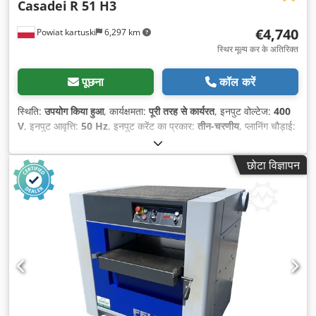
Casadei
R 51 H3
€4,740
Powiat kartuski
6,297 km
स्थिर मूल्य कर के अतिरिक्त
पूछना
कॉल करें
स्थिति:
उपयोग किया हुआ
, कार्यक्षमता:
पूरी तरह से कार्यरत
, इनपुट वोल्टेज:
400
V
, इनपुट आवृत्ति:
50 Hz
, इनपुट करेंट का प्रकार:
तीन-चरणीय
, प्लानिंग चौड़ाई:
510 मिमी
, उपकरण व्यास:
110 मिमी
, ब्लेड की संख्या:
4
, संचालन प्रकार:
विद्युत
,
छोटा विज्ञापन