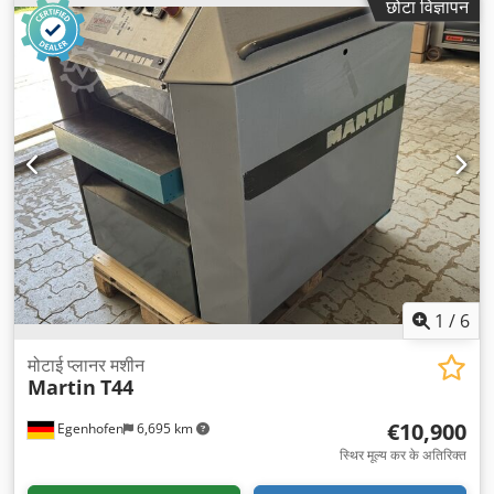
छोटा विज्ञापन
1
/
6
मोटाई प्लानर मशीन
Martin
T44
€10,900
Egenhofen
6,695 km
स्थिर मूल्य कर के अतिरिक्त