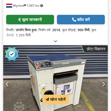
Wijchen
7,087 km
मूल्य जानकारी
कॉल करें
स्थिति:
उपयोग किया हुआ
, निर्माण वर्ष:
2018
, कुल चौड़ाई:
900 मिमी
, कुल
ऊँचाई:
1,250 मिमी
,
छोटा विज्ञापन
खोज सहेजें