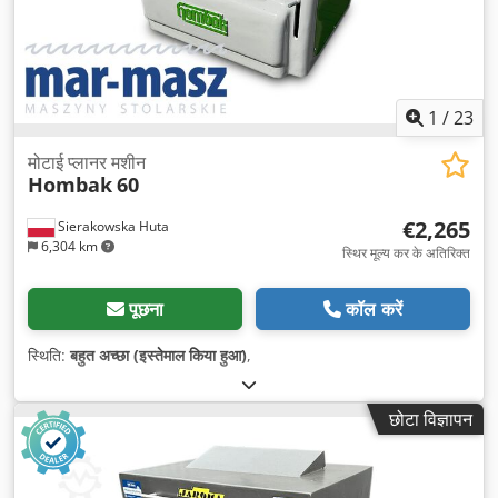
1
/
23
मोटाई प्लानर मशीन
Hombak
60
€2,265
Sierakowska Huta
6,304 km
स्थिर मूल्य कर के अतिरिक्त
पूछना
कॉल करें
स्थिति:
बहुत अच्छा (इस्तेमाल किया हुआ)
,
छोटा विज्ञापन