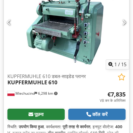
1
/
15
KUPFERMUHLE 610 डबल-साइडेड प्लानर
KUPFERMUHLE
610
€7,835
Miechucino
6,298 km
VB कर के अतिरिक्त
पूछना
कॉल करें
स्थिति:
उपयोग किया हुआ
, कार्यक्षमता:
पूरी तरह से कार्यरत
, इनपुट वोल्टेज:
400
V
, इनपुट करेंट का प्रकार:
तीन-चरणीय
, प्लानिंग चौड़ाई:
610 मिमी
, ब्लेड की