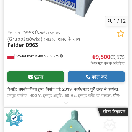
1
/
12
Felder D963 थिकनेस प्लानर
(Grubościówka) स्पाइरल शाफ्ट के साथ
Felder
D963
€9,500
Powiat kartuski
6,297 km
€9,975
स्थिर मूल्य कर के अतिरिक्त
पूछना
कॉल करें
स्थिति:
उपयोग किया हुआ
, निर्माण वर्ष:
2019
, कार्यक्षमता:
पूरी तरह से कार्यरत
,
इनपुट वोल्टेज:
400 V
, इनपुट आवृत्ति:
50 Hz
, इनपुट करेंट का प्रकार:
तीन-
चरणीय
, प्लानिंग चौड़ाई:
630 मिमी
, उपकरण व्यास:
120 मिमी
, ब्लेड की संख्या:
96
, संचालन प्रकार:
विद्युत
, उपकरण:
सीई चिह्नांकन
,
छोटा विज्ञापन