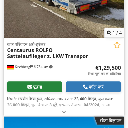
1
/
4
कार परिवहन अर्ध-ट्रेलर
Centaurus ROLFO
Sattelauflieger z. LKW Transpor
€1,29,500
Kirchberg
6,784 km
स्थिर मूल्य कर के अतिरिक्त
पूछना
कॉल करें
स्थिति:
उपयोग किया हुआ
, अधिकतम भार वजन:
23,400 किग्रा
, कुल वजन:
36,000 किग्रा
, धुरा विन्यास:
3 धुरे
, प्रथम पंजीकरण:
04/2024
, अगला
निरीक्षण (TÜV):
04/2026
,
छोटा विज्ञापन