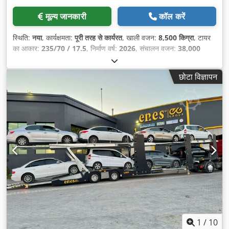
मूल्य जानकारी
कॉल करें
स्थिति:
नया
, कार्यक्षमता:
पूरी तरह से कार्यरत
, खाली वजन:
8,500 किग्रा
, टायर
का आकार:
235/70 / 17.5
, निर्माण वर्ष:
2026
, संचालन वजन:
38,000
किग्रा
, चेसिस मॉडल:
Lider Heavy-Duty Chassis
, उपकरण:
एबीएस
,
छोटा विज्ञापन
1
/
10