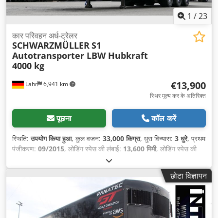
1
/
23
कार परिवहन अर्ध-ट्रेलर
SCHWARZMÜLLER
S1
Autotransporter LBW Hubkraft
4000 kg
€13,900
Lahr
6,941 km
स्थिर मूल्य कर के अतिरिक्त
पूछना
कॉल करें
स्थिति:
उपयोग किया हुआ
, कुल वजन:
33,000 किग्रा
, धुरा विन्यास:
3 धुरे
, प्रथम
पंजीकरण:
09/2015
, लोडिंग स्पेस की लंबाई:
13,600 मिमी
, लोडिंग स्पेस की
चौड़ाई:
2,500 मिमी
, लोडिंग स्पेस की ऊँचाई:
2,900 मिमी
, लोडिंग स्पेस वॉल्यूम:
100 मी³
, उपकरण:
एबीएस
,
छोटा विज्ञापन