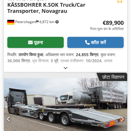
KÄSSBOHRER
K.SOK Truck/Car
Transporter, Novagrau
€89,900
Petershagen
6,872 km
स्थिर मूल्य कर के अतिरिक्त
पूछना
कॉल करें
स्थिति:
उपयोग किया हुआ
, अधिकतम भार वजन:
24,855 किग्रा
, कुल वजन:
36,000 किग्रा
, धुरा विन्यास:
3 धुरे
, प्रथम पंजीकरण:
10/2024
, अगला
निरीक्षण (TÜV):
10/2025
, कुल चौड़ाई:
2,550 मिमी
, कुल ऊँचाई:
1,260
मिमी
, उपकरण:
एबीएस
,
छोटा विज्ञापन