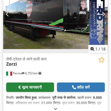
1
/
18
सेमी-ट्रेलर ले जाने वाली कार
Zorzi
Parma
6,753 km
मूल्य जानकारी
कॉल करें
स्थिति:
उपयोग किया हुआ
, कार्यक्षमता:
पूरी तरह से कार्यरत
, खाली वजन:
9,000
किग्रा
, अधिकतम भार वजन:
21,000 किग्रा
, कुल वजन:
30,000 किग्रा
, धुरा
विन्यास:
2 धुरे
, प्रथम पंजीकरण:
07/1995
, लोडिंग स्पेस की लंबाई:
13,700