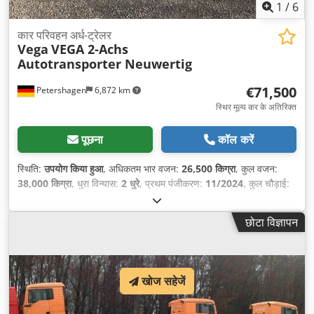
1
/
6
कार परिवहन अर्ध-ट्रेलर
Vega
VEGA 2-Achs
Autotransporter Neuwertig
€71,500
Petershagen
6,872 km
स्थिर मूल्य कर के अतिरिक्त
पूछना
कॉल करें
स्थिति:
उपयोग किया हुआ
, अधिकतम भार वजन:
26,500 किग्रा
, कुल वजन:
38,000 किग्रा
, धुरा विन्यास:
2 धुरे
, प्रथम पंजीकरण:
11/2024
, कुल चौड़ाई:
2,550 मिमी
, कुल ऊँचाई:
4,000 मिमी
, उपकरण:
एबीएस
,
छोटा विज्ञापन
खोज सहेजें