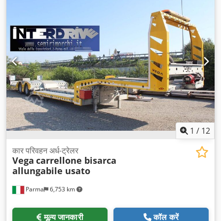
व्हीलबेस:
8,600 मिमी
, रंग:
नीला
, निर्माण वर्ष:
2020
,
1
/
12
कार परिवहन अर्ध-ट्रेलर
Vega
carrellone bisarca
allungabile usato
Parma
6,753 km
मूल्य जानकारी
कॉल करें