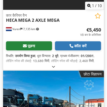
1
/
10
कार कैरियर वैन
HECA
MEGA 2 AXLE MEGA
€5,450
Vuren
7,135 km
VB कर के अतिरिक्त
पूछना
कॉल करें
स्थिति:
उपयोग किया हुआ
, धुरा विन्यास:
2 धुरे
, प्रथम पंजीकरण:
01/2001
,
लोडिंग स्पेस की लंबाई:
13,680 मिमी
, लोडिंग स्पेस की चौड़ाई:
2,460 मिमी
,
लोडिंग स्पेस की ऊँचाई:
3,080 मिमी
, कुल लंबाई:
13,900 मिमी
, कुल चौड़ाई:
2,550 मिमी
, कुल ऊँचाई:
4,100 मिमी
, सस्पेंशन:
हवा
, टायर का आकार:
छोटा विज्ञापन
265/70R19,5
, रंग:
अन्य
, निर्माण वर्ष:
2001
, उपकरण:
एबीएस
,