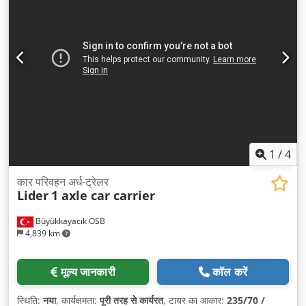
1
/
4
कार परिवहन अर्ध-ट्रेलर
Lider
1 axle car carrier
Büyükkayacık OSB
4,839 km
मूल्य जानकारी
कॉल करें
स्थिति:
नया
, कार्यक्षमता:
पूरी तरह से कार्यरत
, टायर का आकार:
235/70 /