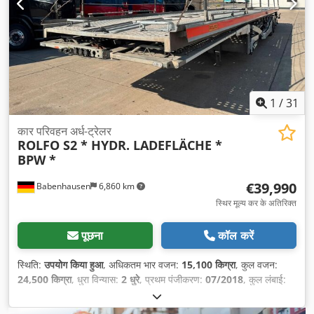
1
/
31
कार परिवहन अर्ध-ट्रेलर
ROLFO S2 * HYDR. LADEFLÄCHE *
BPW *
€39,990
Babenhausen
6,860 km
स्थिर मूल्य कर के अतिरिक्त
पूछना
कॉल करें
स्थिति:
उपयोग किया हुआ
, अधिकतम भार वजन:
15,100 किग्रा
, कुल वजन:
24,500 किग्रा
, धुरा विन्यास:
2 धुरे
, प्रथम पंजीकरण:
07/2018
, कुल लंबाई:
13,800 मिमी
, कुल चौड़ाई:
2,550 मिमी
, कुल ऊँचाई:
4,000 मिमी
, निर्माण वर्ष:
2018
, उपकरण:
एबीएस
,