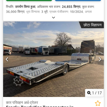
स्थिति:
उपयोग किया हुआ
, अधिकतम भार वजन:
24,855 किग्रा
, कुल वजन:
36,000 किग्रा
, धुरा विन्यास:
3 धुरे
, प्रथम पंजीकरण:
10/2024
, अगला
निरीक्षण (TÜV):
10/2025
, कुल चौड़ाई:
2,550 मिमी
, कुल ऊँचाई:
1,260
मिमी
, उपकरण:
एबीएस
,
छोटा विज्ञापन
1
/
17
कार परिवहन अर्ध-ट्रेलर