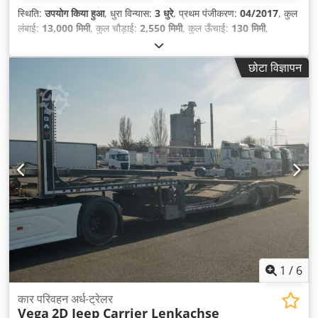
स्थिति:
उपयोग किया हुआ
, धुरा विन्यास:
3 धुरे
, प्रथम पंजीकरण:
04/2017
, कुल
लंबाई:
13,000 मिमी
, कुल चौड़ाई:
2,550 मिमी
, कुल ऊँचाई:
130 मिमी
,
सस्पेंशन:
हवा
, टायर का आकार:
205/65R17,5
, रंग:
अन्य
, निर्माण वर्ष:
2017
,
उपकरण:
एबीएस
,
छोटा विज्ञापन
1
/
6
कार परिवहन अर्ध-ट्रेलर
Vega
2D Jeep Carrier Lenkachse