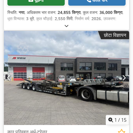
पूछना
कॉल करें
स्थिति:
नया
, अधिकतम भार वजन:
24,855 किग्रा
, कुल वजन:
36,000 किग्रा
,
धुरा विन्यास:
3 धुरे
, कुल चौड़ाई:
2,550 मिमी
, निर्माण वर्ष:
2026
, उपकरण:
एबीएस
,
छोटा विज्ञापन
1
/
15
कार परिवहन अर्ध-ट्रेलर