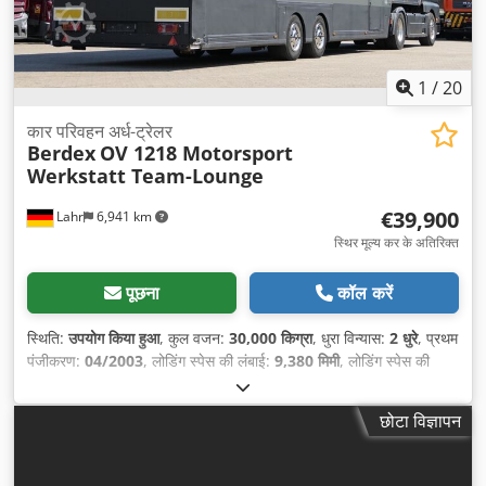
1
/
20
कार परिवहन अर्ध-ट्रेलर
Berdex
OV 1218 Motorsport
Werkstatt Team-Lounge
€39,900
Lahr
6,941 km
स्थिर मूल्य कर के अतिरिक्त
पूछना
कॉल करें
स्थिति:
उपयोग किया हुआ
, कुल वजन:
30,000 किग्रा
, धुरा विन्यास:
2 धुरे
, प्रथम
पंजीकरण:
04/2003
, लोडिंग स्पेस की लंबाई:
9,380 मिमी
, लोडिंग स्पेस की
चौड़ाई:
2,480 मिमी
, लोडिंग स्पेस की ऊँचाई:
3,300 मिमी
, उपकरण:
एबीएस
,
छोटा विज्ञापन