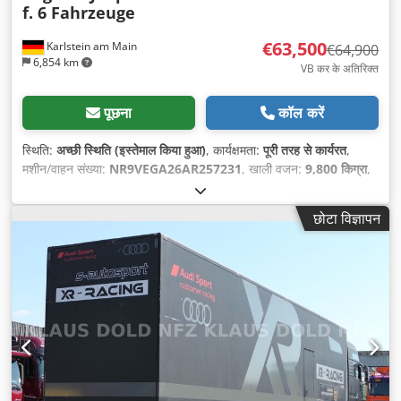
f. 6 Fahrzeuge
€63,500
Karlstein am Main
€64,900
6,854 km
VB कर के अतिरिक्त
पूछना
कॉल करें
स्थिति:
अच्छी स्थिति (इस्तेमाल किया हुआ)
, कार्यक्षमता:
पूरी तरह से कार्यरत
,
मशीन/वाहन संख्या:
NR9VEGA26AR257231
, खाली वजन:
9,800 किग्रा
,
अधिकतम भार वजन:
28,200 किग्रा
, कुल वजन:
38,000 किग्रा
, धुरा विन्यास:
2 धुरे
, अनुमत धुरी भार (धुरी 1):
10,000 किग्रा
, अनुमत धुरी लोड (धुरी 2):
छोटा विज्ञापन
10,000 किग्रा
, प्रथम पंजीकरण:
01/2025
, अगला निरीक्षण (TÜV):
02/2027
, लोडिंग स्पेस की लंबाई:
13,600 मिमी
, लोडिंग स्पेस की चौड़ाई:
2,550 मिमी
, सस्पेंशन:
हवा
, टायर का आकार:
245/70 R 17.5
, टायर की
स्थिति:
70 प्रतिशत
, अधिकतम गति:
90 कि.मी./घं.
, रंग:
धूसर
, ट्रेलर ब्रेक:
ब्रेक वाला ट्रेलर
, निर्माण वर्ष:
2024
, उपकरण:
एबीएस
,