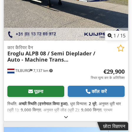
1
/
15
कार कैरियर वैन
Eroglu
ALPB 08 / Semi Dieplader /
Auto - Machine Trans...
€29,900
TILBURG
7,137 km
स्थिर मूल्य कर के अतिरिक्त
पूछना
कॉल करें
स्थिति:
अच्छी स्थिति (इस्तेमाल किया हुआ)
, धुरा विन्यास:
2 धुरे
, अनुमत धुरी भार
(धुरी 1):
9,000 किग्रा
, अनुमत धुरी लोड (धुरी 2):
9,000 किग्रा
, प्रथम
पंजीकरण:
03/2020
, लोडिंग स्पेस की लंबाई:
14,030 मिमी
, लोडिंग स्पेस की
चौड़ाई:
2,520 मिमी
, कुल लंबाई:
14,030 मिमी
, कुल चौड़ाई:
2,520 मिमी
, कुल
छोटा विज्ञापन
ऊँचाई:
1,600 मिमी
, सस्पेंशन:
हवा
, टायर का आकार:
215 / 75 / R17.5
,