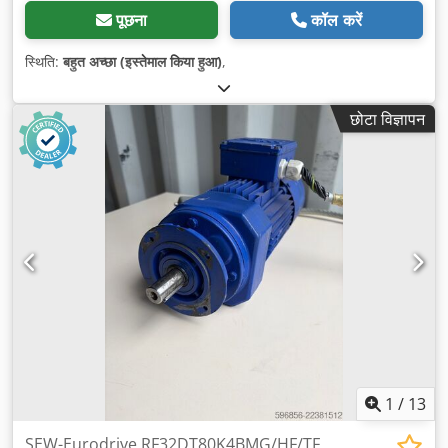
पूछना
कॉल करें
स्थिति:
बहुत अच्छा (इस्तेमाल किया हुआ)
,
छोटा विज्ञापन
1
/
13
SEW-Eurodrive RF32DT80K4BMG/HF/TF