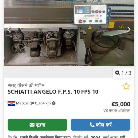
1
/
3
सतह पीसने की मशीन
SCHIATTI ANGELO F.P.S. 10
FPS 10
€5,000
Metković
6,164 km
VB कर के अतिरिक्त
पूछना
कॉल करें
स्थिति:
अच्छी स्थिति (इस्तेमाल किया हुआ)
, निर्माण वर्ष:
2004
, कार्यक्षमता:
पूरी