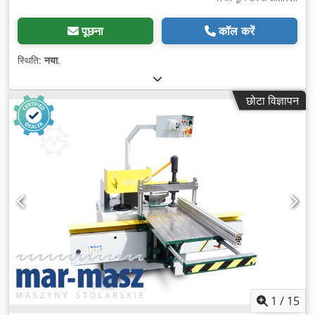
पूछना
कॉल करें
स्थिति:
नया
,
छोटा विज्ञापन
1
/
15