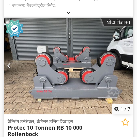
°
, उपकरण:
पैडलकंट्रोल रिमोट
,
छोटा विज्ञापन
1
/
7
वेल्डिंग टर्नटेबल, कंटेनर टर्निंग डिवाइस
Protec 10 Tonnen
RB 10 000
Rollenbock