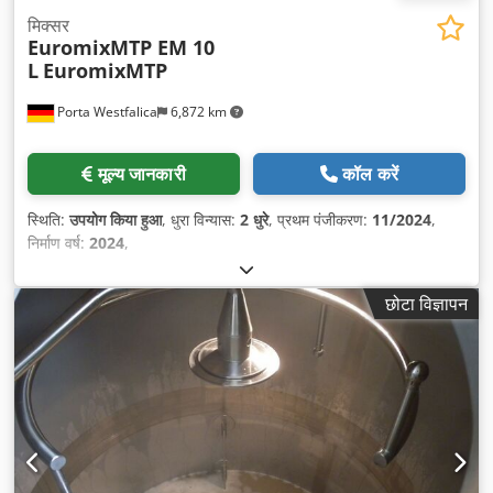
मिक्सर
EuromixMTP EM 10
L
EuromixMTP
Porta Westfalica
6,872 km
मूल्य जानकारी
कॉल करें
स्थिति:
उपयोग किया हुआ
, धुरा विन्यास:
2 धुरे
, प्रथम पंजीकरण:
11/2024
,
निर्माण वर्ष:
2024
,
छोटा विज्ञापन