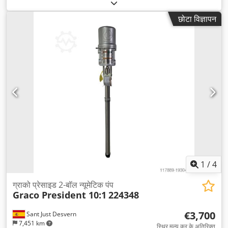
5,000 मिमी
, शेल्फ की पंक्तियों की संख्या:
10
, स्पष्ट स्पैन:
3,300 मिमी
, फ्रेम की
ऊँचाई:
5,000 मिमी
, फ्रेम की चौड़ाई:
1,100 मिमी
, प्रत्येक ट्रस जोड़ी पर भार
छोटा विज्ञापन
(अधिकतम):
3,250 किग्रा
, शेल्फ की लंबाई:
1,37,000 मिमी
, सपोर्ट की लंबाई:
3,300 मिमी
,
1
/
4
ग्राको प्रेसाइड 2-बॉल न्यूमेटिक पंप
Graco President 10:1
224348
€3,700
Sant Just Desvern
7,451 km
स्थिर मूल्य कर के अतिरिक्त