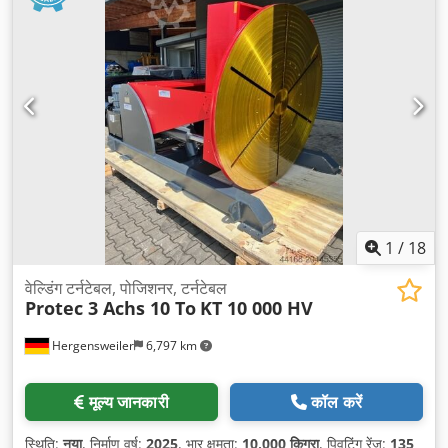
1
/
18
वेल्डिंग टर्नटेबल, पोजिशनर, टर्नटेबल
Protec 3 Achs 10 To
KT 10 000 HV
Hergensweiler
6,797 km
मूल्य जानकारी
कॉल करें
स्थिति:
नया
, निर्माण वर्ष:
2025
, भार क्षमता:
10,000 किग्रा
, पिवटिंग रेंज:
135