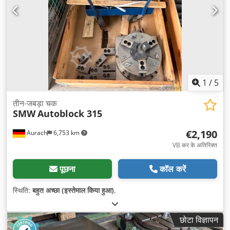
1
/
5
तीन-जबड़ा चक
SMW
Autoblock 315
€2,190
Aurach
6,753 km
VB कर के अतिरिक्त
पूछना
कॉल करें
स्थिति:
बहुत अच्छा (इस्तेमाल किया हुआ)
,
छोटा विज्ञापन