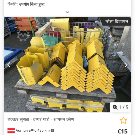
स्थिति:
उपयोग किया हुआ
,
छोटा विज्ञापन
1
/
5
टक्कर सुरक्षा - बम्पर गार्ड - आगमन कोण
€15
Aumühle
6,485 km