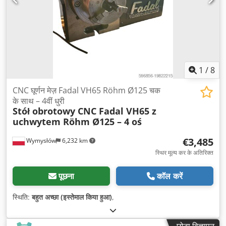
1
/
8
CNC घूर्णन मेज़ Fadal VH65 Röhm Ø125 चक
के साथ – 4वीं धुरी
Stół obrotowy CNC Fadal VH65 z
uchwytem Röhm Ø125 – 4 oś
€3,485
Wymysłów
6,232 km
स्थिर मूल्य कर के अतिरिक्त
पूछना
कॉल करें
स्थिति:
बहुत अच्छा (इस्तेमाल किया हुआ)
,