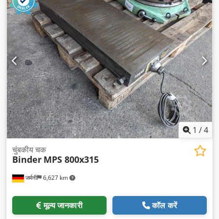
1
/
4
चुंबकीय चक
Binder
MPS 800x315
जर्मनी
6,627 km
मूल्य जानकारी
कॉल करें