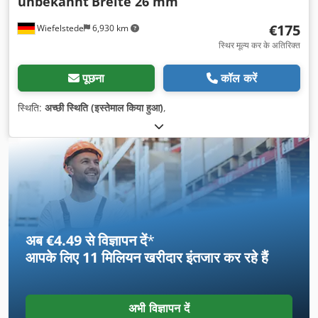
unbekannt
Breite 26 mm
€175
Wiefelstede
6,930 km
स्थिर मूल्य कर के अतिरिक्त
पूछना
कॉल करें
स्थिति:
अच्छी स्थिति (इस्तेमाल किया हुआ)
,
अब €4.49 से विज्ञापन दें
*
आपके लिए
11 मिलियन खरीदार
इंतजार कर रहे हैं
अभी विज्ञापन दें