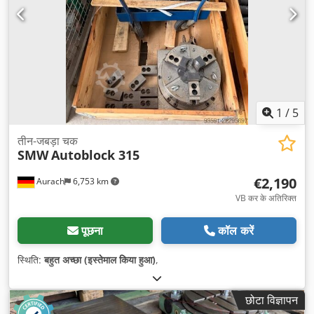
1
/
5
तीन-जबड़ा चक
SMW
Autoblock 315
€2,190
Aurach
6,753 km
VB कर के अतिरिक्त
पूछना
कॉल करें
स्थिति:
बहुत अच्छा (इस्तेमाल किया हुआ)
,
छोटा विज्ञापन