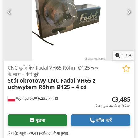
1
/
8
CNC घूर्णन मेज़ Fadal VH65 Röhm Ø125 चक
के साथ – 4वीं धुरी
Stół obrotowy CNC Fadal VH65 z
uchwytem Röhm Ø125 – 4 oś
€3,485
Wymysłów
6,232 km
स्थिर मूल्य कर के अतिरिक्त
पूछना
कॉल करें
स्थिति:
बहुत अच्छा (इस्तेमाल किया हुआ)
,