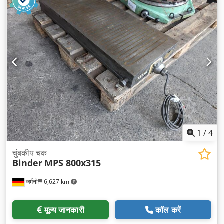
1
/
4
चुंबकीय चक
Binder
MPS 800x315
जर्मनी
6,627 km
मूल्य जानकारी
कॉल करें