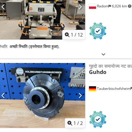
Radom
6,026 km
1
/
12
्थिति:
अच्छी स्थिति (इस्तेमाल किया हुआ)
,
गुहदो का समायोज्य नट कट
Guhdo
Tauberbischofsheim
1
/
2