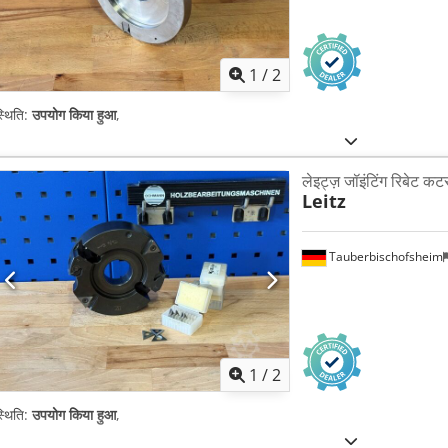
1
/
2
्थिति:
उपयोग किया हुआ
,
लेइट्ज़ जॉइंटिंग रिबेट कट
Leitz
Tauberbischofsheim
1
/
2
्थिति:
उपयोग किया हुआ
,