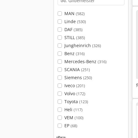
MAN
(582)
Linde
(530)
DAF
(385)
STILL
(385)
Jungheinrich
(326)
Benz
(316)
Mercedes-Benz
(316)
SCANIA
(251)
Siemens
(250)
Iveco
स
(201)
Volvo
(172)
Toyota
(123)
Heli
(117)
VEM
(100)
EP
(68)
मॉडल: