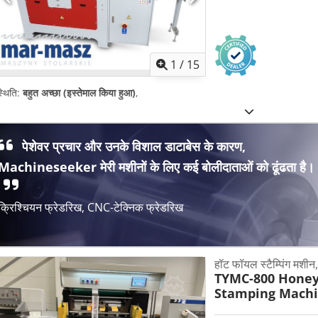
1
/
15
्थिति:
बहुत अच्छा (इस्तेमाल किया हुआ)
,
पेशेवर प्रचार और उनके विशाल डाटाबेस के कारण,
Machineseeker मेरी मशीनों के लिए कई बोलीदाताओं को ढूंढता है।
क्रिश्चियन फ्रेडरिख, CNC-टेक्निक फ्रेडरिख
हॉट फॉयल स्टैम्पिंग मशी
TYMC-800 Hone
Stamping Mach