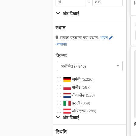
-
स
और दिखाएं
स्थान
ग्रीन रूफ कटर
धागा कटर
मित्तर कटर
आपका पहचाना गया स्थान:
भारत
(बदलना)
त्रिज्या:
असीमित
(7,846)
जर्मनी
(5,226)
पोलैंड
(587)
नीदरलैंड
(538)
इटली
(369)
ऑस्ट्रिया
(289)
और दिखाएं
स
स्थिति