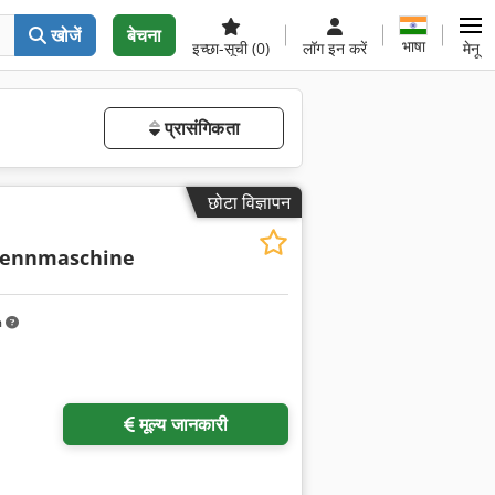
खोजें
बेचना
भाषा
इच्छा-सूची
(0)
लॉग इन करें
मेनू
प्रासंगिकता
छोटा विज्ञापन
rennmaschine
m
ा अनुरोध करें
मूल्य जानकारी