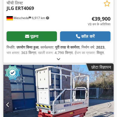
चींची लिफ्ट
JLG
ERT4069
€39,900
Meschede
6,917 km
VB कर के अतिरिक्त
पूछना
कॉल करें
स्थिति:
उपयोग किया हुआ
, कार्यक्षमता:
पूरी तरह से कार्यरत
, निर्माण वर्ष:
2023
,
भार क्षमता:
363 किग्रा
, खाली वजन:
4,790 किग्रा
, ईंधन का प्रकार:
विद्युत
,
कुल लंबाई:
3,530 मिमी
, ड्राइव प्रकार:
Elektro
, निर्माण चौड़ाई:
1,760 मिमी
,
कार्य ऊँचाई:
14,000 मिमी
,
छोटा विज्ञापन