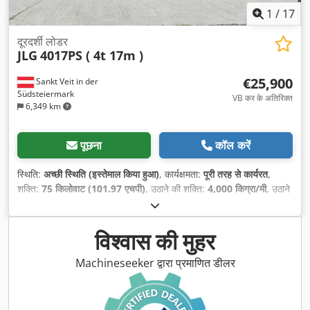
1
/
17
दूरदर्शी लोडर
JLG
4017PS ( 4t 17m )
€25,900
Sankt Veit in der
Südsteiermark
VB कर के अतिरिक्त
6,349 km
पूछना
कॉल करें
स्थिति:
अच्छी स्थिति (इस्तेमाल किया हुआ)
, कार्यक्षमता:
पूरी तरह से कार्यरत
,
शक्ति:
75 किलोवाट (101.97 एचपी)
, उठाने की शक्ति:
4,000 किग्रा/मी
, उठाने
की ऊँचाई:
16,700 मिमी
, निर्माण वर्ष:
2008
, संचालन के घंटे:
6,462 h
,
उपकरण:
ऑनबोर्ड कम्प्यूटर, कैबिन, पैलेट कांटे, सभी पहियों की ड्राइव
,
विश्वास की मुहर
Machineseeker द्वारा प्रमाणित डीलर