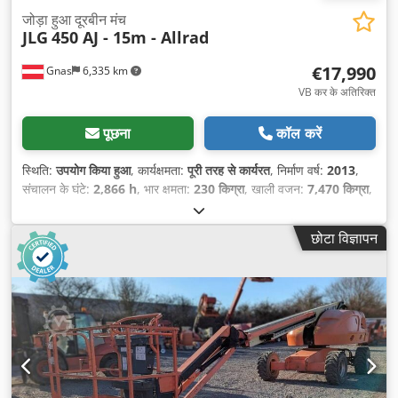
जोड़ा हुआ दूरबीन मंच
JLG
450 AJ - 15m - Allrad
€17,990
Gnas
6,335 km
VB कर के अतिरिक्त
पूछना
कॉल करें
स्थिति:
उपयोग किया हुआ
, कार्यक्षमता:
पूरी तरह से कार्यरत
, निर्माण वर्ष:
2013
,
संचालन के घंटे:
2,866 h
, भार क्षमता:
230 किग्रा
, खाली वजन:
7,470 किग्रा
,
निर्माण ऊँचाई:
2,290 मिमी
, ईंधन का प्रकार:
डीज़ल
, कुल लंबाई:
6,710 मिमी
,
ड्राइव प्रकार:
Diesel
, बाँह की पहुँच:
7,470 मिमी
, निर्माण चौड़ाई:
2,340
छोटा विज्ञापन
मिमी
, कार्य ऊँचाई:
13,720 मिमी
,