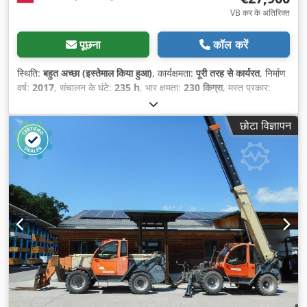
VB कर के अतिरिक्त
पूछना
कॉल करें
स्थिति:
बहुत अच्छा (इस्तेमाल किया हुआ)
, कार्यक्षमता:
पूरी तरह से कार्यरत
, निर्माण
वर्ष:
2017
, संचालन के घंटे:
235 h
, भार क्षमता:
230 किग्रा
, मस्त प्रकार:
दूरबीन
, उठाने की ऊँचाई:
15,700 मिमी
, उठाने की शक्ति:
230 किग्रा/मी
,
प्लेटफार्म की लंबाई:
760 मिमी
, प्लेटफार्म चौड़ाई:
1,550 मिमी
, कुल वजन:
7,112
छोटा विज्ञापन
किग्रा
, खाली वजन:
6,882 किग्रा
, परिवहन लंबाई:
6,500 मिमी
, परिवहन चौड़ाई:
1,700 मिमी
, परिवहन ऊँचाई:
1,980 मिमी
, निर्माण ऊँचाई:
1,980 मिमी
, ईंधन का
प्रकार:
हाइब्रिड
, ईंधन टैंक क्षमता:
50 l
, टायर का आकार:
240X55 D17,5
,
टायर की स्थिति:
100 प्रतिशत
, ड्राइव की स्थिति:
100 प्रतिशत
, व्हीलबेस:
2,050 मिमी
, ग्राउंड क्लीयरेंस:
160 मिमी
, रंग:
संतरा
,