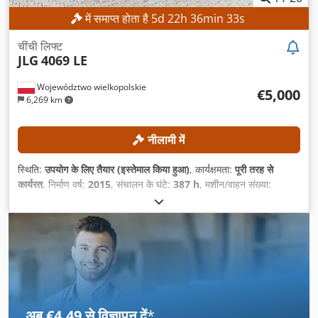
में समाप्त होता है
5
d
22
h
36
min
30
s
चींची लिफ्ट
JLG
4069 LE
Województwo wielkopolskie
€5,000
6,269 km
नीलामी में
स्थिति:
उपयोग के लिए तैयार (इस्तेमाल किया हुआ)
, कार्यक्षमता:
पूरी तरह से
कार्यरत
, निर्माण वर्ष:
2015
, संचालन के घंटे:
387 h
, मशीन/वाहन संख्या:
0200245029
, कार्य ऊँचाई:
14,000 मिमी
,
अब €4.49 से विज्ञापन दें
*