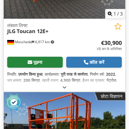
1
/
3
लंबवत लिफ्ट
JLG
Toucan 12E+
€30,900
Meschede
6,917 km
VB कर के अतिरिक्त
पूछना
कॉल करें
स्थिति:
उपयोग किया हुआ
, कार्यक्षमता:
पूरी तरह से कार्यरत
, निर्माण वर्ष:
2022
,
भार क्षमता:
200 किग्रा
, खाली वजन:
4,900 किग्रा
, ईंधन का प्रकार:
पेट्रोल
,
कुल लंबाई:
3,650 मिमी
, ड्राइव प्रकार:
Benzin
, बाँह की पहुँच:
6,050 मिमी
,
निर्माण चौड़ाई:
1,990 मिमी
, कार्य ऊँचाई:
12,000 मिमी
,
छोटा विज्ञापन