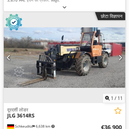
3,670 मिमी
, ईंधन का प्रकार:
विद्युत
,
छोटा विज्ञापन
1
/
11
दूरदर्शी लोडर
JLG
3614RS
€36,900
Schkeuditz
6,638 km