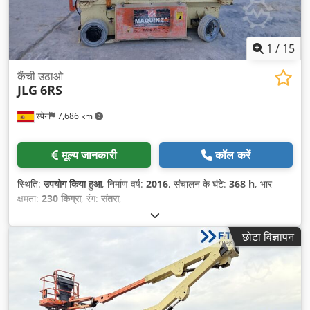
1
/
15
कैंची उठाओ
JLG
6RS
स्पेन
7,686 km
मूल्य जानकारी
कॉल करें
स्थिति:
उपयोग किया हुआ
, निर्माण वर्ष:
2016
, संचालन के घंटे:
368 h
, भार
क्षमता:
230 किग्रा
, रंग:
संतरा
,
छोटा विज्ञापन