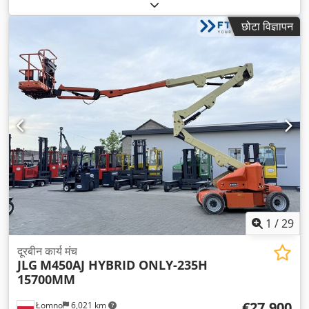
दूरबीन
, उठाने की ऊँचाई:
15,700 मिमी
, उठाने की शक्ति:
230 किग्रा/मी
,
प्लेटफार्म की लंबाई:
760 मिमी
, प्लेटफार्म चौड़ाई:
1,550 मिमी
, कुल वजन:
7,112
छोटा विज्ञापन
किग्रा
, खाली वजन:
6,882 किग्रा
, परिवहन लंबाई:
6,500 मिमी
, परिवहन चौड़ाई:
1,700 मिमी
, परिवहन ऊँचाई:
1,980 मिमी
, निर्माण ऊँचाई:
1,980 मिमी
, ईंधन का
प्रकार:
हाइब्रिड
, ईंधन टैंक क्षमता:
50 l
, टायर का आकार:
240X55 D17,5
,
टायर की स्थिति:
100 प्रतिशत
, ड्राइव की स्थिति:
100 प्रतिशत
, व्हीलबेस:
2,050 मिमी
, ग्राउंड क्लीयरेंस:
160 मिमी
, रंग:
संतरा
,
1
/
29
दूरबीन कार्य मंच
JLG
M450AJ HYBRID ONLY-235H
15700MM
€27,900
Łomno
6,021 km