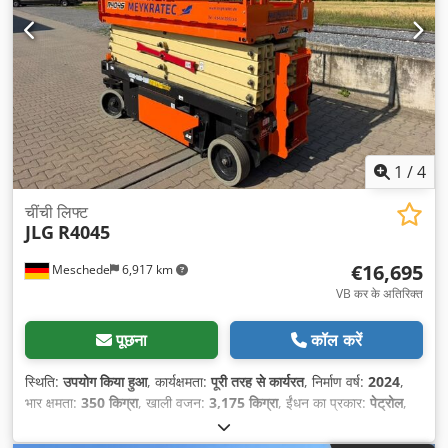
1
/
4
चींची लिफ्ट
JLG
R4045
€16,695
Meschede
6,917 km
VB कर के अतिरिक्त
पूछना
कॉल करें
स्थिति:
उपयोग किया हुआ
, कार्यक्षमता:
पूरी तरह से कार्यरत
, निर्माण वर्ष:
2024
,
भार क्षमता:
350 किग्रा
, खाली वजन:
3,175 किग्रा
, ईंधन का प्रकार:
पेट्रोल
,
कुल लंबाई:
2,710 मिमी
, ड्राइव प्रकार:
Benzin
, निर्माण चौड़ाई:
1,140 मिमी
,
कार्य ऊँचाई:
14,000 मिमी
,