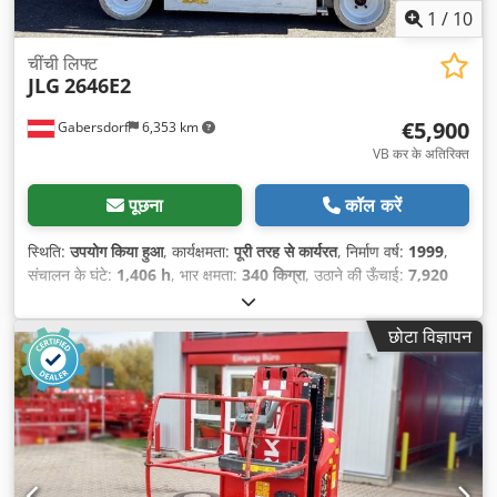
1
/
10
चींची लिफ्ट
JLG
2646E2
€5,900
Gabersdorf
6,353 km
VB कर के अतिरिक्त
पूछना
कॉल करें
स्थिति:
उपयोग किया हुआ
, कार्यक्षमता:
पूरी तरह से कार्यरत
, निर्माण वर्ष:
1999
,
संचालन के घंटे:
1,406 h
, भार क्षमता:
340 किग्रा
, उठाने की ऊँचाई:
7,920
मिमी
, खाली वजन:
2,041 किग्रा
, ईंधन का प्रकार:
विद्युत
, ड्राइव प्रकार:
Elektro
, निर्माण चौड़ाई:
1,170 मिमी
,
छोटा विज्ञापन