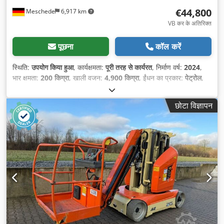
€44,800
Meschede
6,917 km
VB कर के अतिरिक्त
पूछना
कॉल करें
स्थिति:
उपयोग किया हुआ
, कार्यक्षमता:
पूरी तरह से कार्यरत
, निर्माण वर्ष:
2024
,
भार क्षमता:
200 किग्रा
, खाली वजन:
4,900 किग्रा
, ईंधन का प्रकार:
पेट्रोल
,
कुल लंबाई:
3,650 मिमी
, ड्राइव प्रकार:
Benzin
, बाँह की पहुँच:
6,050 मिमी
,
निर्माण चौड़ाई:
1,990 मिमी
, कार्य ऊँचाई:
12,000 मिमी
,
छोटा विज्ञापन