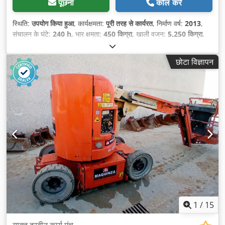
पूछना
कॉल करें
स्थिति:
उपयोग किया हुआ
, कार्यक्षमता:
पूरी तरह से कार्यरत
, निर्माण वर्ष:
2013
,
संचालन के घंटे:
240 h
, भार क्षमता:
450 किग्रा
, खाली वजन:
5,250 किग्रा
,
निर्माण ऊँचाई:
2,000 मिमी
, ईंधन का प्रकार:
विद्युत
, कुल लंबाई:
3,070 मिमी
,
ड्राइव प्रकार:
Elektro
, निर्माण चौड़ाई:
1,750 मिमी
, कार्य ऊँचाई:
10,060
छोटा विज्ञापन
मिमी
,
1
/
15