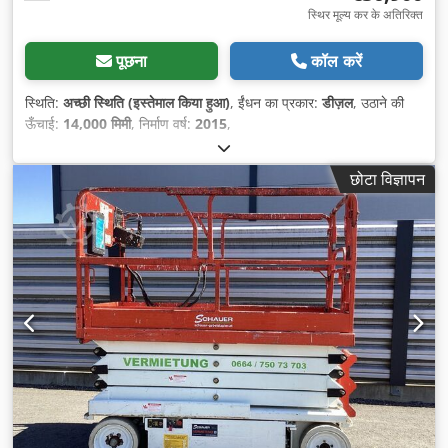
स्थिर मूल्य कर के अतिरिक्त
पूछना
कॉल करें
स्थिति:
अच्छी स्थिति (इस्तेमाल किया हुआ)
, ईंधन का प्रकार:
डीज़ल
, उठाने की
ऊँचाई:
14,000 मिमी
, निर्माण वर्ष:
2015
,
छोटा विज्ञापन