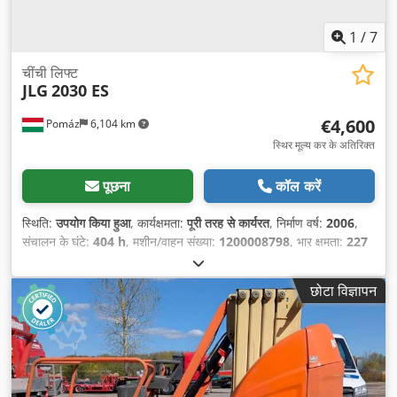
1
/
7
चींची लिफ्ट
JLG
2030 ES
€4,600
Pomáz
6,104 km
स्थिर मूल्य कर के अतिरिक्त
पूछना
कॉल करें
स्थिति:
उपयोग किया हुआ
, कार्यक्षमता:
पूरी तरह से कार्यरत
, निर्माण वर्ष:
2006
,
संचालन के घंटे:
404 h
, मशीन/वाहन संख्या:
1200008798
, भार क्षमता:
227
किग्रा
, उठाने की ऊँचाई:
810 मिमी
, प्लेटफार्म की लंबाई:
318 मिमी
, प्लेटफार्म
चौड़ाई:
76 मिमी
, कुल वजन:
2,030 किग्रा
, खाली वजन:
2,030 किग्रा
, परिवहन
छोटा विज्ञापन
लंबाई:
230 मिमी
, परिवहन चौड़ाई:
76 मिमी
, परिवहन ऊँचाई:
220 मिमी
, निर्माण
ऊँचाई:
220 मिमी
, अगला निरीक्षण (TÜV):
08/2026
, ईंधन का प्रकार:
विद्युत
,
टायर का आकार:
16x5
, टायर की स्थिति:
90 प्रतिशत
, ड्राइव की स्थिति:
90
प्रतिशत
, व्हीलबेस:
185 मिमी
, रंग:
पीला
,