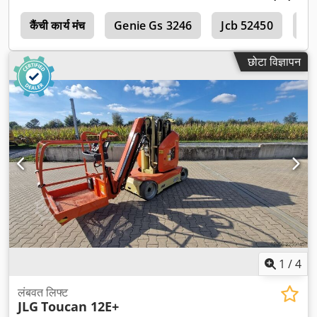
r
कैंची कार्य मंच
Genie Gs 3246
Jcb 52450
Jc
छोटा विज्ञापन
1
/
4
लंबवत लिफ्ट
JLG
Toucan 12E+