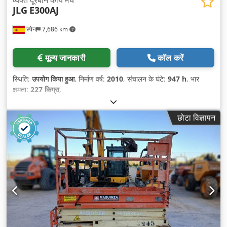
व्यक्त दूरबीन कार्य मंच
JLG
E300AJ
स्पेन
7,686 km
मूल्य जानकारी
कॉल करें
स्थिति:
उपयोग किया हुआ
, निर्माण वर्ष:
2010
, संचालन के घंटे:
947 h
, भार
क्षमता:
227 किग्रा
,
छोटा विज्ञापन