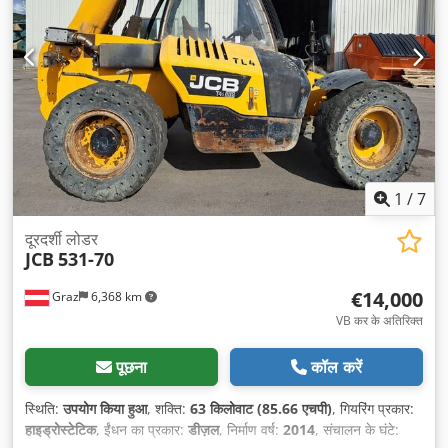
1
/
7
दूरदर्शी लोडर
JCB
531-70
€14,000
Graz
6,368 km
VB कर के अतिरिक्त
पूछना
कॉल करें
स्थिति:
उपयोग किया हुआ
, शक्ति:
63 किलोवाट (85.66 एचपी)
, गियरिंग प्रकार:
हाइड्रोस्टेटिक
, ईंधन का प्रकार:
डीज़ल
, निर्माण वर्ष:
2014
, संचालन के घंटे: