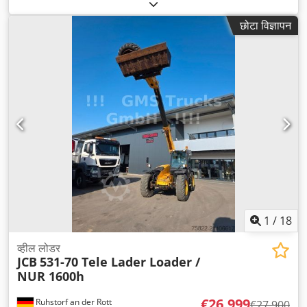
5,660 h
, मशीन/वाहन संख्या:
JCB5AAWGA02338172
,
छोटा विज्ञापन
1
/
18
व्हील लोडर
JCB
531-70 Tele Lader Loader /
NUR 1600h
€26,999
Ruhstorf an der Rott
€27,900