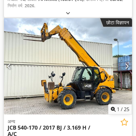
निर्माण वर्ष:
2026
,
छोटा विज्ञापन
1
/
25
अन्य
JCB
540-170 / 2017 BJ / 3.169 H /
A/C