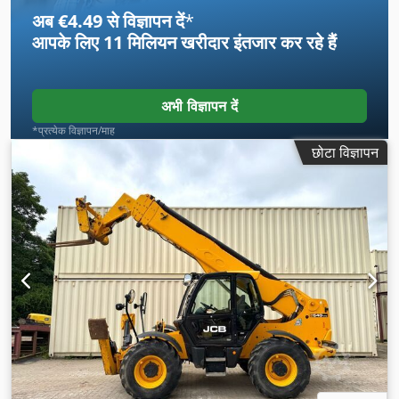
अब €4.49 से विज्ञापन दें
*
आपके लिए
11 मिलियन खरीदार
इंतजार कर रहे हैं
अभी विज्ञापन दें
*प्रत्येक विज्ञापन/माह
छोटा विज्ञापन