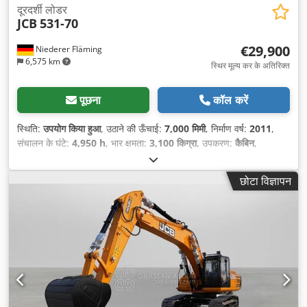
दूरदर्शी लोडर
JCB
531-70
€29,900
Niederer Fläming
6,575 km
स्थिर मूल्य कर के अतिरिक्त
पूछना
कॉल करें
स्थिति:
उपयोग किया हुआ
, उठाने की ऊँचाई:
7,000 मिमी
, निर्माण वर्ष:
2011
,
संचालन के घंटे:
4,950 h
, भार क्षमता:
3,100 किग्रा
, उपकरण:
कैबिन
,
छोटा विज्ञापन