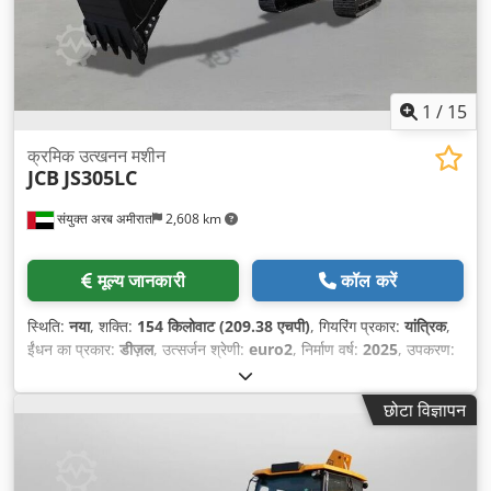
1
/
15
क्रमिक उत्खनन मशीन
JCB
JS305LC
संयुक्त अरब अमीरात
2,608 km
मूल्य जानकारी
कॉल करें
स्थिति:
नया
, शक्ति:
154 किलोवाट (209.38 एचपी)
, गियरिंग प्रकार:
यांत्रिक
,
ईंधन का प्रकार:
डीज़ल
, उत्सर्जन श्रेणी:
euro2
, निर्माण वर्ष:
2025
, उपकरण:
एयर कंडीशनिंग
,
छोटा विज्ञापन