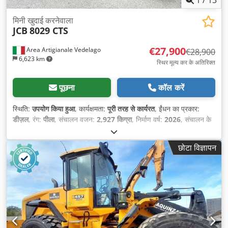
मिनी खुदाई करनेवाला
JCB
8029 CTS
€27,900
Area Artigianale Vedelago
€28,900
6,623 km
स्थिर मूल्य कर के अतिरिक्त
पूछना
कॉल करें
स्थिति:
उपयोग किया हुआ
, कार्यक्षमता:
पूरी तरह से कार्यरत
, ईंधन का प्रकार:
डीज़ल
, रंग:
पीला
, संचालन वजन:
2,927 किग्रा
, निर्माण वर्ष:
2026
, संचालन के
घंटे:
300 h
, उपकरण:
अतिरिक्त हेडलाइट्स, एयर कंडीशनिंग, कैबिन, रबर
ट्रैक्स
,
छोटा विज्ञापन