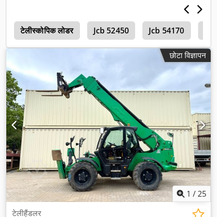
0
टेलीस्कोपिक लोडर
Jcb 52450
Jcb 54170
Jcb
छोटा विज्ञापन
1
/
25
टेलीहैंडलर