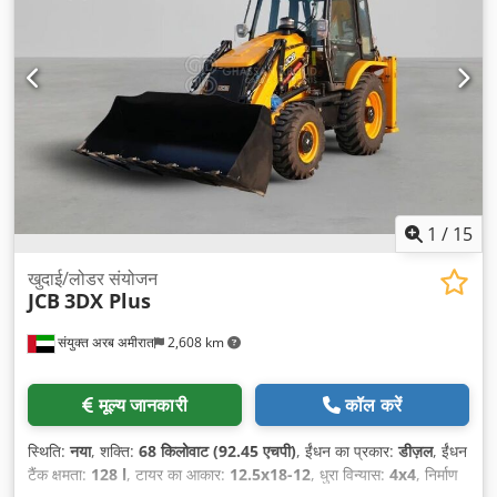
1
/
15
खुदाई/लोडर संयोजन
JCB
3DX Plus
संयुक्त अरब अमीरात
2,608 km
मूल्य जानकारी
कॉल करें
स्थिति:
नया
, शक्ति:
68 किलोवाट (92.45 एचपी)
, ईंधन का प्रकार:
डीज़ल
, ईंधन
टैंक क्षमता:
128 l
, टायर का आकार:
12.5x18-12
, धुरा विन्यास:
4x4
, निर्माण