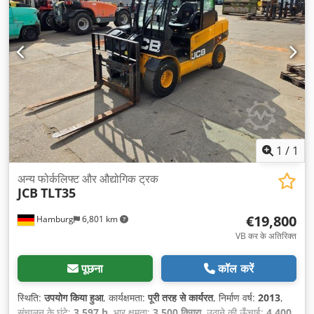
1
/
1
अन्य फोर्कलिफ्ट और औद्योगिक ट्रक
JCB
TLT35
€19,800
Hamburg
6,801 km
VB कर के अतिरिक्त
पूछना
कॉल करें
स्थिति:
उपयोग किया हुआ
, कार्यक्षमता:
पूरी तरह से कार्यरत
, निर्माण वर्ष:
2013
,
संचालन के घंटे:
3,597 h
, भार क्षमता:
3,500 किग्रा
, उठाने की ऊँचाई:
4,400