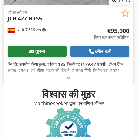
1
/
15
व्हील लोडर
JCB
427 HTS5
€95,000
स्पेन
7,686 km
स्थिर मूल्य कर के अतिरिक्त
पूछना
कॉल करें
स्थिति:
उपयोग किया हुआ
, शक्ति:
132 किलोवाट (179.47 एचपी)
, ईंधन टैंक
क्षमता:
290 l
, रंग:
पीला
, उठाने की ऊँचाई:
2,800 मिमी
, निर्माण वर्ष:
2021
,
संचालन के घंटे:
3,443 h
,
विश्वास की मुहर
Machineseeker द्वारा प्रमाणित डीलर