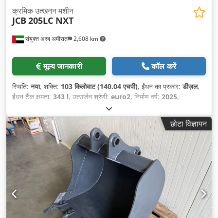
क्रमिक उत्खनन मशीन
JCB
205LC NXT
संयुक्त अरब अमीरात
2,608 km
मूल्य जानकारी
कॉल करें
स्थिति:
नया
, शक्ति:
103 किलोवाट (140.04 एचपी)
, ईंधन का प्रकार:
डीज़ल
,
ईंधन टैंक क्षमता:
343 l
, उत्सर्जन श्रेणी:
euro2
, निर्माण वर्ष:
2025
,
छोटा विज्ञापन