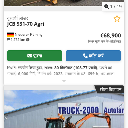
1
/
19
दूरदर्शी लोडर
JCB
531-70 Agri
€68,900
Niederer Fläming
6,575 km
स्थिर मूल्य कर के अतिरिक्त
पूछना
कॉल करें
स्थिति:
उपयोग किया हुआ
, शक्ति:
80 किलोवाट (108.77 एचपी)
, उठाने की
ऊँचाई:
6,000 मिमी
, निर्माण वर्ष:
2023
, संचालन के घंटे:
699 h
, भार क्षमता:
3,100 किग्रा
, उपकरण:
एयर कंडीशनिंग, कैबिन
,
छोटा विज्ञापन