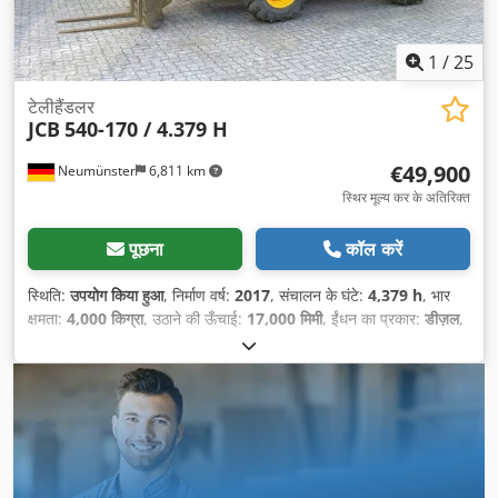
1
/
25
टेलीहैंडलर
JCB
540-170 / 4.379 H
€49,900
Neumünster
6,811 km
स्थिर मूल्य कर के अतिरिक्त
पूछना
कॉल करें
स्थिति:
उपयोग किया हुआ
, निर्माण वर्ष:
2017
, संचालन के घंटे:
4,379 h
, भार
क्षमता:
4,000 किग्रा
, उठाने की ऊँचाई:
17,000 मिमी
, ईंधन का प्रकार:
डीज़ल
,
निर्माण ऊँचाई:
2,690 मिमी
, उपकरण:
कैबिन, सिर रक्षक
,