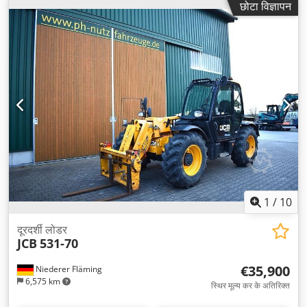
छोटा विज्ञापन
भार वजन:
4,723 किग्रा
, धुरा विन्यास:
4x4
, सस्पेंशन:
इस्पात
, सीटों की संख्या:
2
, चालक केबिन:
डे कैब
, व्हीलबेस:
3,000 मिमी
, ब्रेक:
अन्य
, उत्सर्जन श्रेणी:
कोई नहीं
, उपकरण:
एबीएस, एयर कंडीशनिंग, ऑनबोर्ड कम्प्यूटर, कैबिन, ट्रेलर
कप्लिंग, पावर असिस्टेड स्टीयरिंग, सभी पहियों की ड्राइव
,
1
/
10
दूरदर्शी लोडर
JCB
531-70
€35,900
Niederer Fläming
6,575 km
स्थिर मूल्य कर के अतिरिक्त