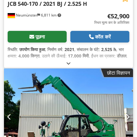
JCB
540-170 / 2021 BJ / 2.525 H
€52,900
Neumünster
6,811 km
स्थिर मूल्य कर के अतिरिक्त
पूछना
कॉल करें
स्थिति:
उपयोग किया हुआ
, निर्माण वर्ष:
2021
, संचालन के घंटे:
2,525 h
, भार
क्षमता:
4,000 किग्रा
, उठाने की ऊँचाई:
17,000 मिमी
, ईंधन का प्रकार:
डीज़ल
,
निर्माण ऊँचाई:
2,690 मिमी
, उपकरण:
कैबिन, सिर रक्षक
,
छोटा विज्ञापन