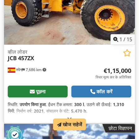
1
/
15
व्हील लोडर
JCB
457ZX
€1,15,000
स्पेन
7,686 km
स्थिर मूल्य कर के अतिरिक्त
पूछना
कॉल करें
स्थिति:
उपयोग किया हुआ
, ईंधन टैंक क्षमता:
300 l
, उठाने की ऊँचाई:
1,310
मिमी
, निर्माण वर्ष:
2021
, संचालन के घंटे:
5,470 h
,
खोज सहेजें
छोटा विज्ञापन