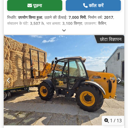
पूछना
कॉल करें
स्थिति:
उपयोग किया हुआ
, उठाने की ऊँचाई:
7,000 मिमी
, निर्माण वर्ष:
2017
,
संचालन के घंटे:
3,507 h
, भार क्षमता:
3,100 किग्रा
, उपकरण:
कैबिन
,
छोटा विज्ञापन
1
/
13