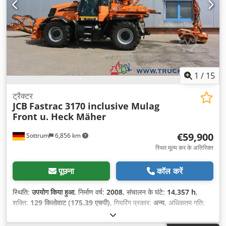
1
/
15
ट्रैक्टर
JCB
Fastrac 3170 inclusive Mulag
Front u. Heck Mäher
€59,900
Sottrum
6,856 km
स्थिर मूल्य कर के अतिरिक्त
पूछना
कॉल करें
स्थिति:
उपयोग किया हुआ
, निर्माण वर्ष:
2008
, संचालन के घंटे:
14,357 h
,
शक्ति:
129 किलोवाट (175.39 एचपी)
, गियरिंग प्रकार:
अन्य
, अधिकतम गति:
80 कि.मी./घं.
, प्रथम पंजीकरण:
03/2008
, रंग:
संतरा
, कुल वजन:
12,000
किग्रा
, कुल चलित दूरी:
14,358 कि.मी.
, खाली वजन:
7,277 किग्रा
, अधिकतम