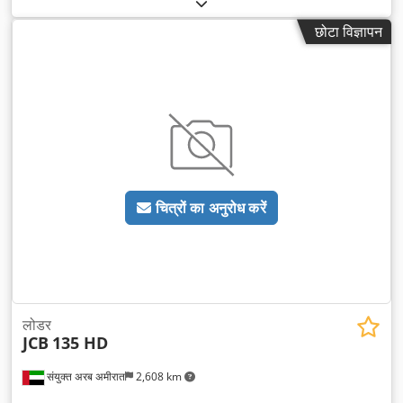
वर्ष:
2025
, उपकरण:
एयर कंडीशनिंग, सभी पहियों की ड्राइव
,
छोटा विज्ञापन
चित्रों का अनुरोध करें
लोडर
JCB
135 HD
संयुक्त अरब अमीरात
2,608 km