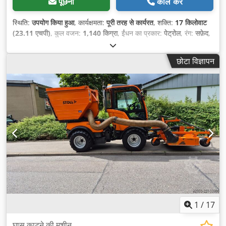
पूछना
कॉल करें
स्थिति:
उपयोग किया हुआ
, कार्यक्षमता:
पूरी तरह से कार्यरत
, शक्ति:
17 किलोवाट
(23.11 एचपी)
, कुल वजन:
1,140 किग्रा
, ईंधन का प्रकार:
पेट्रोल
, रंग:
सफ़ेद
,
धुरा विन्यास:
2 धुरे
, संचालन वजन:
636 किग्रा
, खाली वजन:
636 किग्रा
, ईंधन:
पेट्रोल 91
, गियरिंग प्रकार:
हाइड्रोस्टेटिक
, निर्माण वर्ष:
2016
, संचालन के घंटे:
छोटा विज्ञापन
760 h
, उपकरण:
अतिरिक्त हेडलाइट्स, सभी पहियों की ड्राइव
,
1
/
17
घास काटने की मशीन