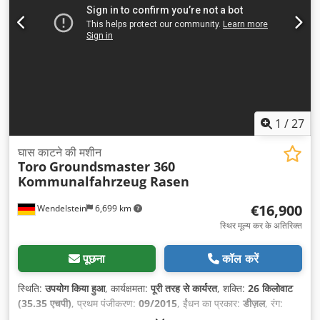
1
/
27
घास काटने की मशीन
Toro
Groundsmaster 360
Kommunalfahrzeug Rasen
€16,900
Wendelstein
6,699 km
स्थिर मूल्य कर के अतिरिक्त
पूछना
कॉल करें
स्थिति:
उपयोग किया हुआ
, कार्यक्षमता:
पूरी तरह से कार्यरत
, शक्ति:
26 किलोवाट
(35.35 एचपी)
, प्रथम पंजीकरण:
09/2015
, ईंधन का प्रकार:
डीज़ल
, रंग:
लाल
, धुरा विन्यास:
4x4
, संचालन वजन:
1,500 किग्रा
, ईंधन:
डीज़ल
, चालक