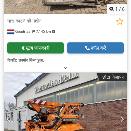
1
/
6
घास काटने की मशीन
Goudriaan
7,145 km
मूल्य जानकारी
कॉल करें
स्थिति:
उपयोग किया हुआ
,
छोटा विज्ञापन