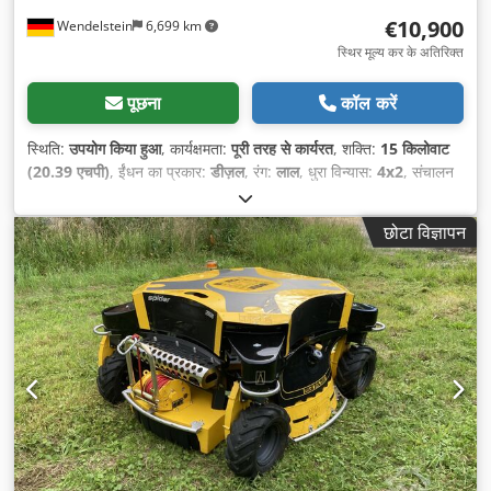
€10,900
Wendelstein
6,699 km
स्थिर मूल्य कर के अतिरिक्त
पूछना
कॉल करें
स्थिति:
उपयोग किया हुआ
, कार्यक्षमता:
पूरी तरह से कार्यरत
, शक्ति:
15 किलोवाट
(20.39 एचपी)
, ईंधन का प्रकार:
डीज़ल
, रंग:
लाल
, धुरा विन्यास:
4x2
, संचालन
वजन:
753 किग्रा
, खाली वजन:
753 किग्रा
, ईंधन:
डीज़ल
, गियरिंग प्रकार:
हाइड्रोस्टेटिक
, निर्माण वर्ष:
2015
, संचालन के घंटे:
1,350 h
, उपकरण:
छोटा विज्ञापन
डिफरेंशियल लॉक
,