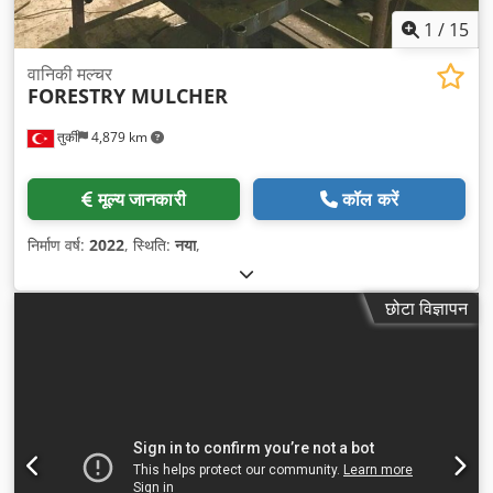
1
/
15
वानिकी मल्चर
FORESTRY MULCHER
तुर्की
4,879 km
मूल्य जानकारी
कॉल करें
निर्माण वर्ष:
2022
, स्थिति:
नया
,
छोटा विज्ञापन