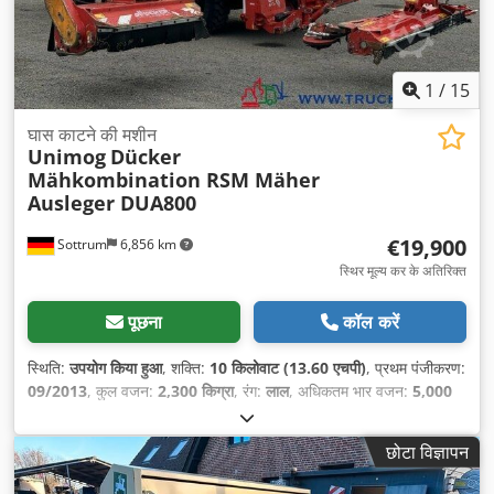
1
/
15
घास काटने की मशीन
Unimog
Dücker
Mähkombination RSM Mäher
Ausleger DUA800
€19,900
Sottrum
6,856 km
स्थिर मूल्य कर के अतिरिक्त
पूछना
कॉल करें
स्थिति:
उपयोग किया हुआ
, शक्ति:
10 किलोवाट (13.60 एचपी)
, प्रथम पंजीकरण:
09/2013
, कुल वजन:
2,300 किग्रा
, रंग:
लाल
, अधिकतम भार वजन:
5,000
किग्रा
, चालक केबिन:
अन्य
, गियरिंग प्रकार:
अन्य
, उत्सर्जन श्रेणी:
कोई नहीं
,
निर्माण वर्ष:
2013
,
छोटा विज्ञापन