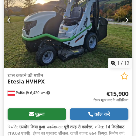
1
/
12
घास काटने की मशीन
Etesia
HVHPX
€15,900
Palfau
6,420 km
स्थिर मूल्य कर के अतिरिक्त
पूछना
कॉल करें
स्थिति:
उपयोग किया हुआ
, कार्यक्षमता:
पूरी तरह से कार्यरत
, शक्ति:
14 किलोवाट
(19.03 एचपी)
, ईंधन का प्रकार:
डीज़ल
, खाली वजन:
654 किग्रा
, निर्माण वर्ष: