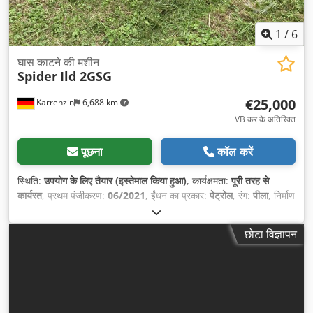
1
/
6
घास काटने की मशीन
Spider
Ild 2GSG
€25,000
Karrenzin
6,688 km
VB कर के अतिरिक्त
पूछना
कॉल करें
स्थिति:
उपयोग के लिए तैयार (इस्तेमाल किया हुआ)
, कार्यक्षमता:
पूरी तरह से
कार्यरत
, प्रथम पंजीकरण:
06/2021
, ईंधन का प्रकार:
पेट्रोल
, रंग:
पीला
, निर्माण
वर्ष:
2021
, संचालन के घंटे:
150 h
, उपकरण:
केबल विंच, सभी पहियों की
ड्राइव
,
छोटा विज्ञापन