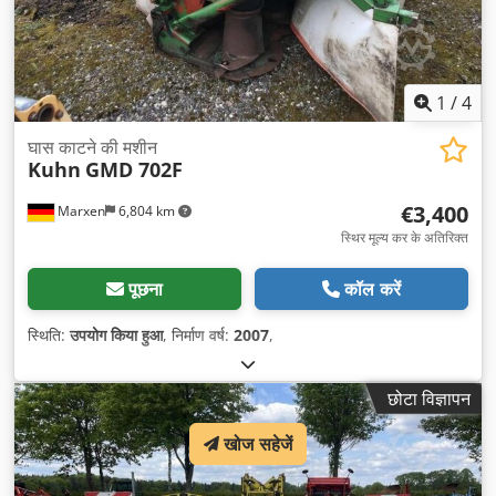
1
/
4
घास काटने की मशीन
Kuhn
GMD 702F
€3,400
Marxen
6,804 km
स्थिर मूल्य कर के अतिरिक्त
पूछना
कॉल करें
स्थिति:
उपयोग किया हुआ
, निर्माण वर्ष:
2007
,
छोटा विज्ञापन
खोज सहेजें