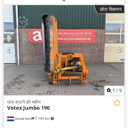
केबिन:
डे कैब
, गियरिंग प्रकार:
हाइड्रोस्टेटिक
, निर्माण वर्ष:
2015
, संचालन के
छोटा विज्ञापन
घंटे:
2,398 h
, उपकरण:
अतिरिक्त हेडलाइट्स, एयर कंडीशनिंग, सभी पहियों की
ड्राइव, हाइड्रोलिक्स
,
1
/
9
घास काटने की मशीन
Votex
Jumbo 190
Goudriaan
7,145 km