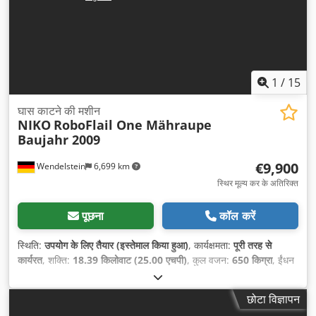
1
/
15
घास काटने की मशीन
NIKO
RoboFlail One Mähraupe
Baujahr 2009
€9,900
Wendelstein
6,699 km
स्थिर मूल्य कर के अतिरिक्त
पूछना
कॉल करें
स्थिति:
उपयोग के लिए तैयार (इस्तेमाल किया हुआ)
, कार्यक्षमता:
पूरी तरह से
कार्यरत
, शक्ति:
18.39 किलोवाट (25.00 एचपी)
, कुल वजन:
650 किग्रा
, ईंधन
का प्रकार:
पेट्रोल
, रंग:
संतरा
, ईंधन:
सुपर 95
, निर्माण वर्ष:
2009
, संचालन के
घंटे:
1,123 h
,
छोटा विज्ञापन