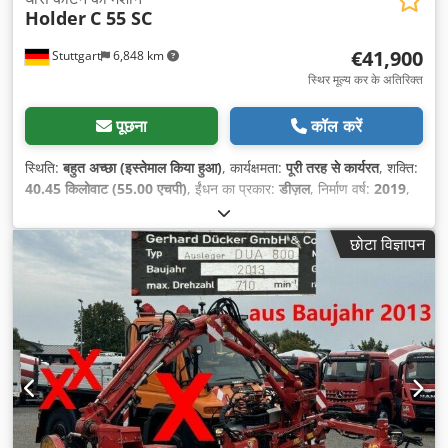
Holder
C 55 SC
€41,900
Stuttgart
6,848 km
स्थिर मूल्य कर के अतिरिक्त
पूछना
कॉल करें
स्थिति:
बहुत अच्छा (इस्तेमाल किया हुआ)
, कार्यक्षमता:
पूरी तरह से कार्यरत
, शक्ति:
40.45 किलोवाट (55.00 एचपी)
, ईंधन का प्रकार:
डीज़ल
, निर्माण वर्ष:
2019
,
संचालन के घंटे:
840 h
, उपकरण:
कालिख फिल्टर, गाड़ी का पंजीकरण, सभी
पहियों की ड्राइव
,
छोटा विज्ञापन