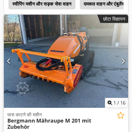
0
स्वीपिंग मशीन और सड़क सेवा वाहन
दमकल वाहन और एंबुलेंस
छोटा विज्ञापन
1
/
16
घास काटने की मशीन
Bergmann
Mähraupe M 201 mit
Zubehör