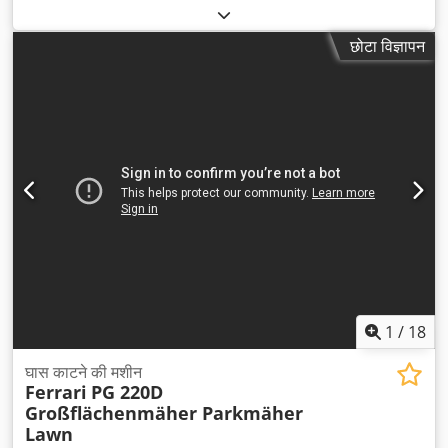
2023
, संचालन के घंटे:
85 h
, मशीन/वाहन संख्या:
H100D202801
,
उपकरण:
सभी पहियों की ड्राइव
,
छोटा विज्ञापन
1
/
18
घास काटने की मशीन
Ferrari
PG 220D
Großflächenmäher Parkmäher
Lawn