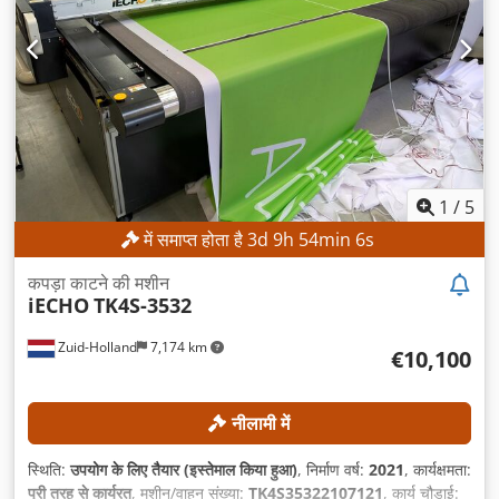
1
/
5
में समाप्त होता है
3
d
9
h
54
min
4
s
कपड़ा काटने की मशीन
iECHO
TK4S-3532
Zuid-Holland
7,174 km
€10,100
नीलामी में
स्थिति:
उपयोग के लिए तैयार (इस्तेमाल किया हुआ)
, निर्माण वर्ष:
2021
, कार्यक्षमता:
पूरी तरह से कार्यरत
, मशीन/वाहन संख्या:
TK4S35322107121
, कार्य चौड़ाई: