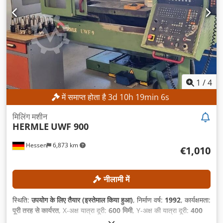
1
/
4
में समाप्त होता है
3
d
10
h
19
min
4
s
मिलिंग मशीन
HERMLE
UWF 900
Hessen
6,873 km
€1,010
नीलामी में
स्थिति:
उपयोग के लिए तैयार (इस्तेमाल किया हुआ)
, निर्माण वर्ष:
1992
, कार्यक्षमता:
पूरी तरह से कार्यरत
, X-अक्ष यात्रा दूरी:
600 मिमी
, Y-अक्ष की यात्रा दूरी:
400
मिमी
, Z-अक्ष की यात्रा दूरी:
420 मिमी
, अधिकतम धुरी गति:
4,000 आरपीएम
,