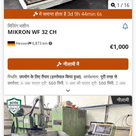
1
/
16
में समाप्त होता है
3
d
9
h
44
min
4
s
मिलिंग मशीन
MIKRON
WF 32 CH
Hessen
6,873 km
€1,000
नीलामी में
स्थिति:
उपयोग के लिए तैयार (इस्तेमाल किया हुआ)
, कार्यक्षमता:
पूरी तरह से
कार्यरत
, X-अक्ष यात्रा दूरी:
560 मिमी
, Y-अक्ष की यात्रा दूरी:
500 मिमी
, Z-अक्ष
की यात्रा दूरी:
400 मिमी
, अधिकतम धुरी गति:
6,300 आरपीएम
, पिवटिंग रेंज:
45
°
,
नीलामी