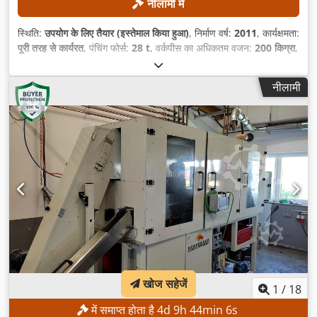
नीलामी में
स्थिति:
उपयोग के लिए तैयार (इस्तेमाल किया हुआ)
, निर्माण वर्ष:
2011
, कार्यक्षमता:
पूरी तरह से कार्यरत
, पंचिंग फोर्स:
28 t
, वर्कपीस का अधिकतम वजन:
200 किग्रा
,
कार्य चौड़ाई:
3,080 मिमी
, कार्य लंबाई:
1,560 मिमी
,
नीलामी
खोज सहेजें
1
/
18
में समाप्त होता है
4
d
9
h
44
min
4
s