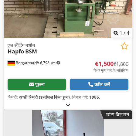
1
/
4
एज सैंडिंग मशीन
Hapfo
BSM
€1,500
Bergatreute
6,798 km
€1,800
स्थिर मूल्य कर के अतिरिक्त
पूछना
कॉल करें
स्थिति:
अच्छी स्थिति (इस्तेमाल किया हुआ)
, निर्माण वर्ष:
1985
,
छोटा विज्ञापन