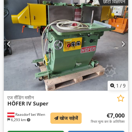
छोटा विज्ञापन
1
/
9
एज सैंडिंग मशीन
HÖFER
IV Super
€7,000
Raasdorf bei Wien
खोज सहेजें
6,293 km
स्थिर मूल्य कर के अतिरिक्त