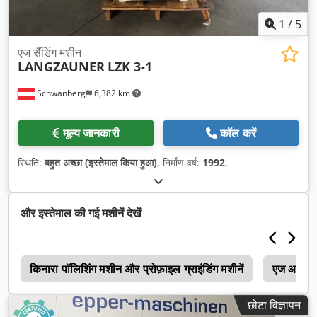
1
/
5
एज सैंडिंग मशीन
LANGZAUNER
LZK 3-1
Schwanberg
6,382 km
मूल्य जानकारी
कॉल करें
स्थिति:
बहुत अच्छा (इस्तेमाल किया हुआ)
, निर्माण वर्ष:
1992
,
और इस्तेमाल की गई मशीनें देखें
न
किनारा पॉलिशिंग मशीन और प्रोफ़ाइल ग्राइंडिंग मशीनें
एज आकृति
छोटा विज्ञापन