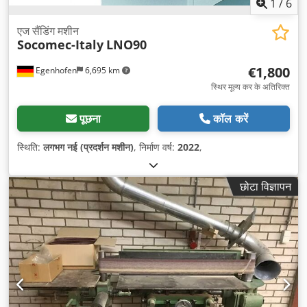
1
/
6
एज सैंडिंग मशीन
Socomec-Italy
LNO90
€1,800
Egenhofen
6,695 km
स्थिर मूल्य कर के अतिरिक्त
पूछना
कॉल करें
स्थिति:
लगभग नई (प्रदर्शन मशीन)
, निर्माण वर्ष:
2022
,
छोटा विज्ञापन