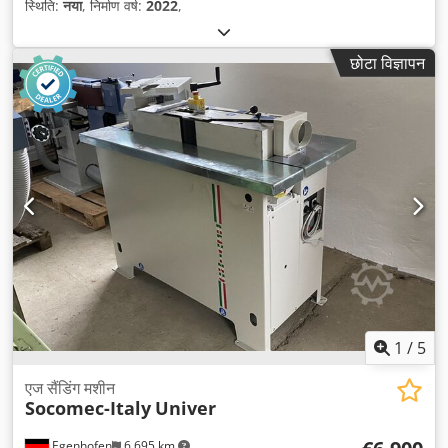
स्थिति:
नया
, निर्माण वर्ष:
2022
,
छोटा विज्ञापन
1
/
5
एज सैंडिंग मशीन
Socomec-Italy
Univer
Egenhofen
6,695 km