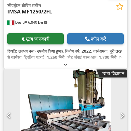
डीपहोल बोरिंग मशीन
IMSA
MF1250/2FL
Desio
6,840 km
मूल्य जानकारी
कॉल करें
स्थिति:
लगभग नया (उपयोग किया हुआ)
, निर्माण वर्ष:
2022
, कार्यक्षमता:
पूरी तरह
से कार्यरत
, ड्रिलिंग गहराई:
1,250 मिमी
, फीड लंबाई एक्स-अक्ष:
1,700 मिमी
, Y-
अक्ष फीड लंबाई:
800 मिमी
, फीड लम्बाई Z-अक्ष:
600 मिमी
, वर्कपीस का अधिकतम
वजन:
6,000 किग्रा
, X-अक्ष यात्रा दूरी:
1,700 मिमी
, Y-अक्ष की यात्रा दूरी:
छोटा विज्ञापन
800 मिमी
, Z-अक्ष की यात्रा दूरी:
600 मिमी
, अधिकतम धुरी गति:
4,200
आरपीएम
, ड्रिलिंग क्षमता:
30 मिमी
, उपकरण:
घूर्णन गति अनंत रूप से परिवर्तनीय
,