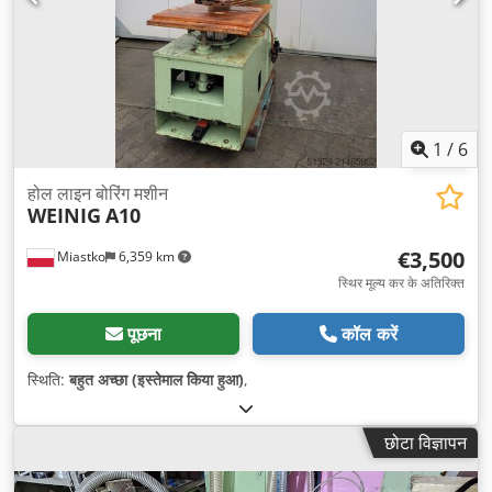
1
/
6
होल लाइन बोरिंग मशीन
WEINIG
A10
€3,500
Miastko
6,359 km
स्थिर मूल्य कर के अतिरिक्त
पूछना
कॉल करें
स्थिति:
बहुत अच्छा (इस्तेमाल किया हुआ)
,
छोटा विज्ञापन