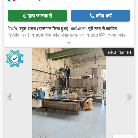
मूल्य जानकारी
कॉल करें
स्थिति:
बहुत अच्छा (इस्तेमाल किया हुआ)
, कार्यक्षमता:
पूरी तरह से कार्यरत
,
ड्रिलिंग गहराई:
1,000 मिमी
, फीड लंबाई एक्स-अक्ष:
1,650 मिमी
, Y-अक्ष फीड
लंबाई:
1,000 मिमी
, Z-अक्ष की यात्रा दूरी:
360 मिमी
, अधिकतम धुरी गति:
4,200 आरपीएम
, ड्रिल व्यास:
40 मिमी
, एक्स-अक्ष पर तेज व्रुत्ती:
10 मीटर/
छोटा विज्ञापन
मिनट
, Y-अक्ष त्वरित ट्रैवर्स:
10 मीटर/मिनट
, Z-अक्ष की तीव्र गति:
10 मीटर/
मिनट
, स्पिंडल मोटर शक्ति:
10,000 डब्ल्यू
, मेज़ की लंबाई:
700 मिमी
, टेबल
चौड़ाई:
1,400 मिमी
, टेबल लोड:
4,000 किग्रा
, फीड लंबाई डब्ल्यू-अक्ष:
500
मिमी
,